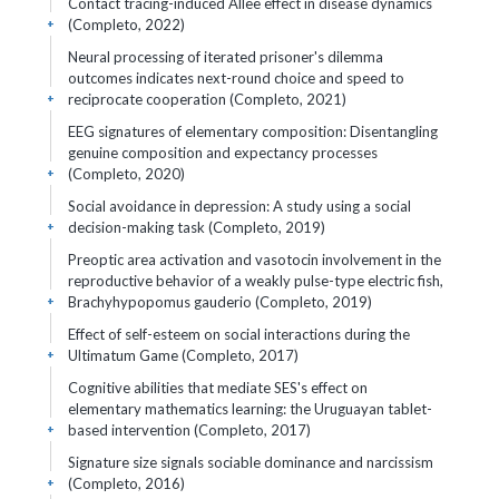
Contact tracing-induced Allee effect in disease dynamics
(Completo, 2022)
+
Neural processing of iterated prisoner's dilemma
outcomes indicates next-round choice and speed to
reciprocate cooperation (Completo, 2021)
+
EEG signatures of elementary composition: Disentangling
genuine composition and expectancy processes
(Completo, 2020)
+
Social avoidance in depression: A study using a social
decision-making task (Completo, 2019)
+
Preoptic area activation and vasotocin involvement in the
reproductive behavior of a weakly pulse-type electric fish,
Brachyhypopomus gauderio (Completo, 2019)
+
Effect of self-esteem on social interactions during the
Ultimatum Game (Completo, 2017)
+
Cognitive abilities that mediate SES's effect on
elementary mathematics learning: the Uruguayan tablet-
based intervention (Completo, 2017)
+
Signature size signals sociable dominance and narcissism
(Completo, 2016)
+