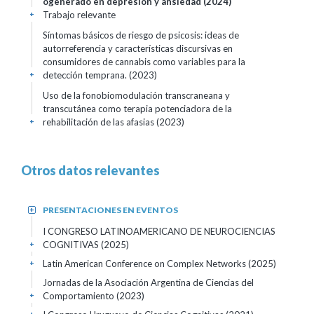
ogenerado en depresión y ansiedad
(2024)
Trabajo relevante
+
Síntomas básicos de riesgo de psicosis: ideas de
autorreferencia y características discursivas en
consumidores de cannabis como variables para la
detección temprana.
(2023)
+
Uso de la fonobiomodulación transcraneana y
transcutánea como terapia potenciadora de la
rehabilitación de las afasias
(2023)
+
Otros datos relevantes
PRESENTACIONES EN EVENTOS
+
I CONGRESO LATINOAMERICANO DE NEUROCIENCIAS
COGNITIVAS
(2025)
+
Latin American Conference on Complex Networks
(2025)
+
Jornadas de la Asociación Argentina de Ciencias del
Comportamiento
(2023)
+