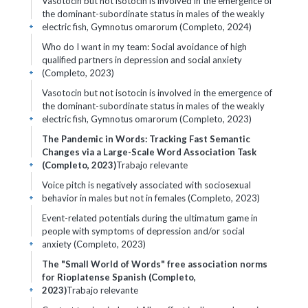
Vasotocin but not isotocin is involved in the emergence of
the dominant-subordinate status in males of the weakly
electric fish, Gymnotus omarorum (Completo, 2024)
+
Who do I want in my team: Social avoidance of high
qualified partners in depression and social anxiety
(Completo, 2023)
+
Vasotocin but not isotocin is involved in the emergence of
the dominant-subordinate status in males of the weakly
electric fish, Gymnotus omarorum (Completo, 2023)
+
The Pandemic in Words: Tracking Fast Semantic
Changes via a Large-Scale Word Association Task
(Completo, 2023)
Trabajo relevante
+
Voice pitch is negatively associated with sociosexual
behavior in males but not in females (Completo, 2023)
+
Event-related potentials during the ultimatum game in
people with symptoms of depression and/or social
anxiety (Completo, 2023)
+
The "Small World of Words" free association norms
for Rioplatense Spanish (Completo,
2023)
Trabajo relevante
+