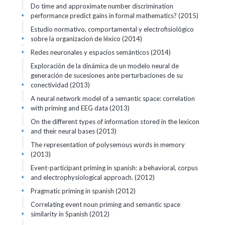
Do time and approximate number discrimination
performance predict gains in formal mathematics? (2015)
+
Estudio normativo, comportamental y electrofisiológico
sobre la organizacioń de léxico (2014)
+
Redes neuronales y espacios semánticos (2014)
+
Exploración de la dinámica de un modelo neural de
generación de sucesiones ante perturbaciones de su
conectividad (2013)
+
A neural network model of a semantic space: correlation
with priming and EEG data (2013)
+
On the different types of information stored in the lexicon
and their neural bases (2013)
+
The representation of polysemous words in memory
(2013)
+
Event-participant priming in spanish: a behavioral, corpus
and electrophysiological approach. (2012)
+
Pragmatic priming in spanish (2012)
+
Correlating event noun priming and semantic space
similarity in Spanish (2012)
+