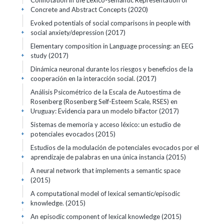
Connotation in the Lexico-semantic Representation of
Concrete and Abstract Concepts (2020)
+
Evoked potentials of social comparisons in people with
social anxiety/depression (2017)
+
Elementary composition in Language processing: an EEG
study (2017)
+
Dinámica neuronal durante los riesgos y beneficios de la
cooperación en la interacción social. (2017)
+
Análisis Psicométrico de la Escala de Autoestima de
Rosenberg (Rosenberg Self-Esteem Scale, RSES) en
Uruguay: Evidencia para un modelo bifactor (2017)
+
Sistemas de memoria y acceso léxico: un estudio de
potenciales evocados (2015)
+
Estudios de la modulación de potenciales evocados por el
aprendizaje de palabras en una única instancia (2015)
+
A neural network that implements a semantic space
(2015)
+
A computational model of lexical semantic/episodic
knowledge. (2015)
+
An episodic component of lexical knowledge (2015)
+