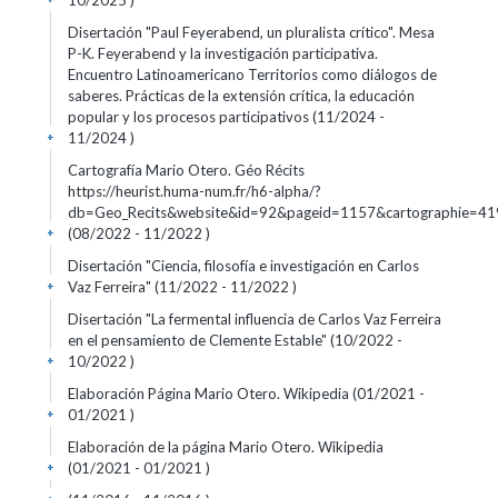
10/2025 )
Disertación "Paul Feyerabend, un pluralista crítico". Mesa
P-K. Feyerabend y la investigación participativa.
Encuentro Latinoamericano Territorios como diálogos de
saberes. Prácticas de la extensión crítica, la educación
popular y los procesos participativos (11/2024 -
11/2024 )
+
Cartografía Mario Otero. Géo Récits
https://heurist.huma-num.fr/h6-alpha/?
db=Geo_Recits&website&id=92&pageid=1157&cartographie=41
(08/2022 - 11/2022 )
+
Disertación "Ciencia, filosofía e investigación en Carlos
Vaz Ferreira" (11/2022 - 11/2022 )
+
Disertación "La fermental influencia de Carlos Vaz Ferreira
en el pensamiento de Clemente Estable" (10/2022 -
10/2022 )
+
Elaboración Página Mario Otero. Wikipedia (01/2021 -
01/2021 )
+
Elaboración de la página Mario Otero. Wikipedia
(01/2021 - 01/2021 )
+