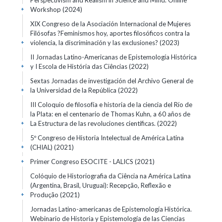
Perspectivism and Realism in Science and Mind. Online
Workshop
(2024)
+
XIX Congreso de la Asociación Internacional de Mujeres
Filósofas ?Feminismos hoy, aportes filosóficos contra la
violencia, la discriminación y las exclusiones?
(2023)
+
II Jornadas Latino-Americanas de Epistemología Histórica
y I Escola de História das Ciências
(2022)
+
Sextas Jornadas de investigación del Archivo General de
la Universidad de la República
(2022)
+
III Coloquio de filosofía e historia de la ciencia del Río de
la Plata: en el centenario de Thomas Kuhn, a 60 años de
La Estructura de las revoluciones científicas.
(2022)
+
5º Congreso de Historia Intelectual de América Latina
(CHIAL)
(2021)
+
Primer Congreso ESOCITE - LALICS
(2021)
+
Colóquio de Historiografia da Ciência na América Latina
(Argentina, Brasil, Uruguai): Recepção, Reflexão e
Produção
(2021)
+
Jornadas Latino-americanas de Epistemología Histórica.
Webinario de Historia y Epistemología de las Ciencias