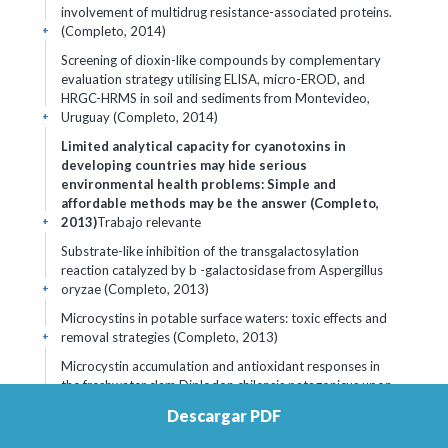
involvement of multidrug resistance-associated proteins.
(Completo, 2014)
+
Screening of dioxin-like compounds by complementary
evaluation strategy utilising ELISA, micro-EROD, and
HRGC-HRMS in soil and sediments from Montevideo,
Uruguay (Completo, 2014)
+
Limited analytical capacity for cyanotoxins in
developing countries may hide serious
environmental health problems: Simple and
affordable methods may be the answer (Completo,
2013)
Trabajo relevante
+
Substrate-like inhibition of the transgalactosylation
reaction catalyzed by b -galactosidase from Aspergillus
oryzae (Completo, 2013)
+
Microcystins in potable surface waters: toxic effects and
removal strategies (Completo, 2013)
+
Microcystin accumulation and antioxidant responses in
the freshwater clam Diplodon chilensis patagonicus upon
subchronic exposure to toxic Microcystis aeruginosa
Descargar PDF
(Completo, 2011)
+