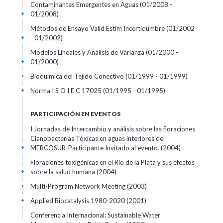
Contaminantes Emergentes en Aguas
(01/2008 -
01/2008)
+
Métodos de Ensayo Valid Estim Incertidumbre
(01/2002
- 01/2002)
+
Modelos Lineales y Análisis de Varianza
(01/2000 -
01/2000)
+
Bioquímica del Tejido Conectivo
(01/1999 - 01/1999)
+
Norma I S O I E C 17025
(01/1995 - 01/1995)
+
PARTICIPACIÓN EN EVENTOS
I Jornadas de Intercambio y análisis sobre las floraciones
Cianobacterias Tóxicas en aguas interiores del
MERCOSUR-Participante Invitado al evento.
(2004)
+
Floraciones toxigénicas en el Río de la Plata y sus efectos
sobre la salud humana
(2004)
+
Multi-Program Network Meeting
(2003)
+
Applied Biocatalysis 1980-2020
(2001)
+
Conferencia Internacional: Sustainable Water