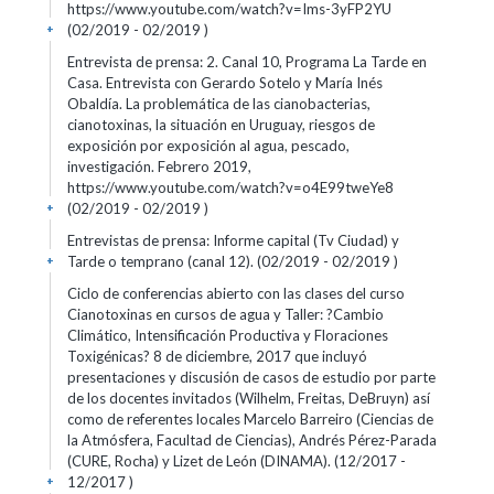
https://www.youtube.com/watch?v=Ims-3yFP2YU
(02/2019 - 02/2019 )
+
Entrevista de prensa: 2. Canal 10, Programa La Tarde en
Casa. Entrevista con Gerardo Sotelo y María Inés
Obaldía. La problemática de las cianobacterias,
cianotoxinas, la situación en Uruguay, riesgos de
exposición por exposición al agua, pescado,
investigación. Febrero 2019,
https://www.youtube.com/watch?v=o4E99tweYe8
(02/2019 - 02/2019 )
+
Entrevistas de prensa: Informe capital (Tv Ciudad) y
Tarde o temprano (canal 12). (02/2019 - 02/2019 )
+
Ciclo de conferencias abierto con las clases del curso
Cianotoxinas en cursos de agua y Taller: ?Cambio
Climático, Intensificación Productiva y Floraciones
Toxigénicas? 8 de diciembre, 2017 que incluyó
presentaciones y discusión de casos de estudio por parte
de los docentes invitados (Wilhelm, Freitas, DeBruyn) así
como de referentes locales Marcelo Barreiro (Ciencias de
la Atmósfera, Facultad de Ciencias), Andrés Pérez-Parada
(CURE, Rocha) y Lizet de León (DINAMA). (12/2017 -
12/2017 )
+