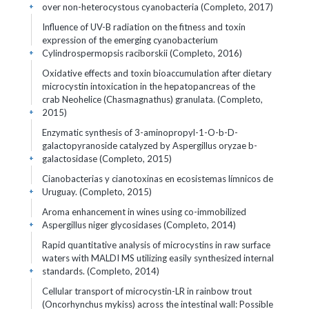
over non-heterocystous cyanobacteria (Completo, 2017)
+
Influence of UV-B radiation on the fitness and toxin
expression of the emerging cyanobacterium
Cylindrospermopsis raciborskii (Completo, 2016)
+
Oxidative effects and toxin bioaccumulation after dietary
microcystin intoxication in the hepatopancreas of the
crab Neohelice (Chasmagnathus) granulata. (Completo,
2015)
+
Enzymatic synthesis of 3-aminopropyl-1-O-b-D-
galactopyranoside catalyzed by Aspergillus oryzae b-
galactosidase (Completo, 2015)
+
Cianobacterias y cianotoxinas en ecosistemas límnicos de
Uruguay. (Completo, 2015)
+
Aroma enhancement in wines using co-immobilized
Aspergillus niger glycosidases (Completo, 2014)
+
Rapid quantitative analysis of microcystins in raw surface
waters with MALDI MS utilizing easily synthesized internal
standards. (Completo, 2014)
+
Cellular transport of microcystin-LR in rainbow trout
(Oncorhynchus mykiss) across the intestinal wall: Possible