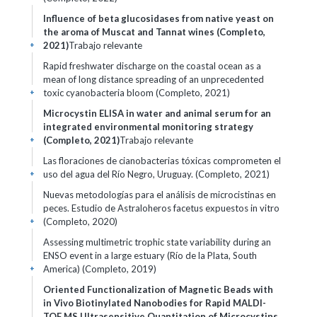
Influence of beta glucosidases from native yeast on
the aroma of Muscat and Tannat wines (Completo,
2021)
Trabajo relevante
+
Rapid freshwater discharge on the coastal ocean as a
mean of long distance spreading of an unprecedented
toxic cyanobacteria bloom (Completo, 2021)
+
Microcystin ELISA in water and animal serum for an
integrated environmental monitoring strategy
(Completo, 2021)
Trabajo relevante
+
Las floraciones de cianobacterias tóxicas comprometen el
uso del agua del Río Negro, Uruguay. (Completo, 2021)
+
Nuevas metodologías para el análisis de microcistinas en
peces. Estudio de Astraloheros facetus expuestos in vitro
(Completo, 2020)
+
Assessing multimetric trophic state variability during an
ENSO event in a large estuary (Río de la Plata, South
America) (Completo, 2019)
+
Oriented Functionalization of Magnetic Beads with
in Vivo Biotinylated Nanobodies for Rapid MALDI-
TOF MS Ultrasensitive Quantitation of Microcystins