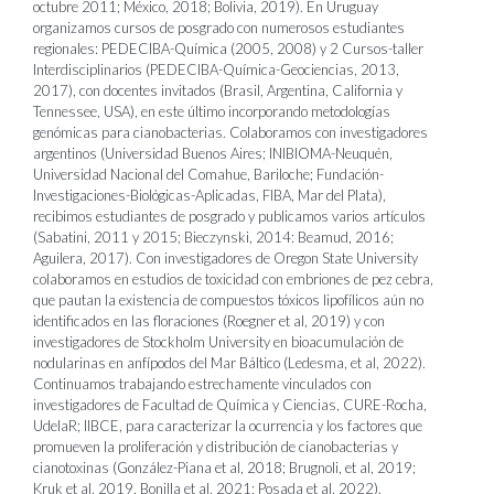
octubre 2011; México, 2018; Bolivia, 2019). En Uruguay
organizamos cursos de posgrado con numerosos estudiantes
regionales: PEDECIBA-Química (2005, 2008) y 2 Cursos-taller
Interdisciplinarios (PEDECIBA-Química-Geociencias, 2013,
2017), con docentes invitados (Brasil, Argentina, California y
Tennessee, USA), en este último incorporando metodologías
genómicas para cianobacterias. Colaboramos con investigadores
argentinos (Universidad Buenos Aires; INIBIOMA-Neuquén,
Universidad Nacional del Comahue, Bariloche; Fundación-
Investigaciones-Biológicas-Aplicadas, FIBA, Mar del Plata),
recibimos estudiantes de posgrado y publicamos varios artículos
(Sabatini, 2011 y 2015; Bieczynski, 2014: Beamud, 2016;
Aguilera, 2017). Con investigadores de Oregon State University
colaboramos en estudios de toxicidad con embriones de pez cebra,
que pautan la existencia de compuestos tóxicos lipofílicos aún no
identificados en las floraciones (Roegner et al, 2019) y con
investigadores de Stockholm University en bioacumulación de
nodularinas en anfípodos del Mar Báltico (Ledesma, et al, 2022).
Continuamos trabajando estrechamente vinculados con
investigadores de Facultad de Química y Ciencias, CURE-Rocha,
UdelaR; IIBCE, para caracterizar la ocurrencia y los factores que
promueven la proliferación y distribución de cianobacterias y
cianotoxinas (González-Piana et al, 2018; Brugnoli, et al, 2019;
Kruk et al, 2019, Bonilla et al, 2021; Posada et al, 2022).