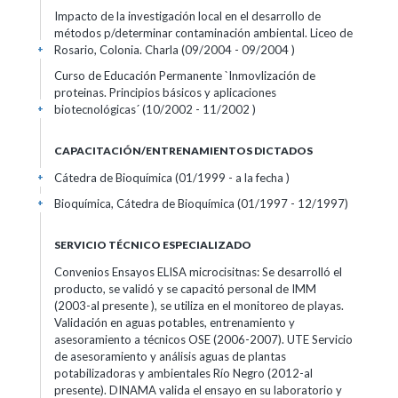
Impacto de la investigación local en el desarrollo de
métodos p/determinar contaminación ambiental. Liceo de
Rosario, Colonia. Charla (09/2004 - 09/2004 )
+
Curso de Educación Permanente `Inmovlización de
proteinas. Principios básicos y aplicaciones
biotecnológicas´ (10/2002 - 11/2002 )
+
CAPACITACIÓN/ENTRENAMIENTOS DICTADOS
Cátedra de Bioquímica (01/1999 - a la fecha )
+
Bioquímica, Cátedra de Bioquímica (01/1997 - 12/1997)
+
SERVICIO TÉCNICO ESPECIALIZADO
Convenios Ensayos ELISA microcisitnas: Se desarrolló el
producto, se validó y se capacitó personal de IMM
(2003-al presente ), se utiliza en el monitoreo de playas.
Validación en aguas potables, entrenamiento y
asesoramiento a técnicos OSE (2006-2007). UTE Servicio
de asesoramiento y análisis aguas de plantas
potabilizadoras y ambientales Río Negro (2012-al
presente). DINAMA valida el ensayo en su laboratorio y