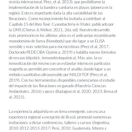
revista internacional, Pirez, et al, 2013), que posibilitaron la
implementación de la bandera sanitaria en playas (pionera en la
región). Esto es importante dada la alta variabilidad de las
floraciones. Como reconocimiento fui invitada a contribuir al
Capítulo 15 del libro Toxic Cyanobacteria in Water, publicado por
la OMS (Chorus & Welker, 2021, 2da. ed). Nuestro desarrollo
más promisorio en los últimos años es el anticuerpo recombinante
monodominio de llama (Nanobody) que dio lugar a un ELISA
sensible y más selectivo para microcistinas (Pirez et al, 2017;
Doctorado PEDECIBA-Química, 2019) y habilita nuevos formatos
de ensayo (dipstick, inmunohistoquímica). Más aún, la co-
inmovilización del mismo con un estándar interno en partículas
magnéticas permitió pre-concentrar el analito, dando lugar a un
método cuantitativo ultrasensible por MALDI-TOF (Pírez et al,
2019). Con las herramientas disponibles comenzamos el estudio
del impacto de las floraciones en ganado (Maestría Ciencias
Ambientales, 2016) y peces (Badagian et al, 2020; 2023; Brena et
al, 2021).
La experiencia adquirida en un tema emergente, con escasa
experiencia regional a excepción de Brasil, promovió numerosas
invitaciones a dictar conferencias, talleres y cursos (Argentina,
2010-2012-2013-2017; Perú, 2010; Guatemala, febrero y