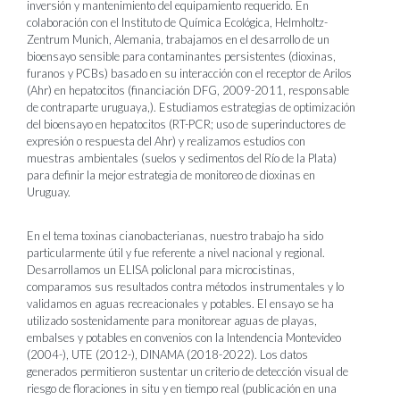
inversión y mantenimiento del equipamiento requerido. En
colaboración con el Instituto de Química Ecológica, Helmholtz-
Zentrum Munich, Alemania, trabajamos en el desarrollo de un
bioensayo sensible para contaminantes persistentes (dioxinas,
furanos y PCBs) basado en su interacción con el receptor de Arilos
(Ahr) en hepatocitos (financiación DFG, 2009-2011, responsable
de contraparte uruguaya,). Estudiamos estrategias de optimización
del bioensayo en hepatocitos (RT-PCR; uso de superinductores de
expresión o respuesta del Ahr) y realizamos estudios con
muestras ambientales (suelos y sedimentos del Río de la Plata)
para definir la mejor estrategia de monitoreo de dioxinas en
Uruguay.
En el tema toxinas cianobacterianas, nuestro trabajo ha sido
particularmente útil y fue referente a nivel nacional y regional.
Desarrollamos un ELISA policlonal para microcistinas,
comparamos sus resultados contra métodos instrumentales y lo
validamos en aguas recreacionales y potables. El ensayo se ha
utilizado sostenidamente para monitorear aguas de playas,
embalses y potables en convenios con la Intendencia Montevideo
(2004-), UTE (2012-), DINAMA (2018-2022). Los datos
generados permitieron sustentar un criterio de detección visual de
riesgo de floraciones in situ y en tiempo real (publicación en una