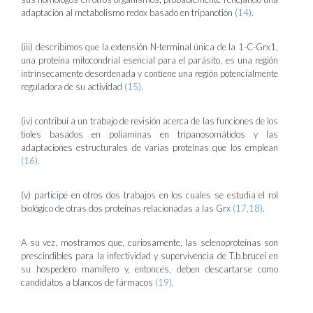
adaptación al metabolismo redox basado en tripanotión
(14)
.
(iii) describimos que la extensión N-terminal única de la 1-C-Grx1,
una proteína mitocondrial esencial para el parásito, es una región
intrínsecamente desordenada y contiene una región potencialmente
reguladora de su actividad
(15)
.
(iv) contribuí a un trabajo de revisión acerca de las funciones de los
tioles basados en poliaminas en tripanosomátidos y las
adaptaciones estructurales de varias proteínas que los emplean
(16)
.
(v) participé en otros dos trabajos en los cuales se estudia el rol
biológico de otras dos proteínas relacionadas a las Grx
(17,
18)
.
A su vez, mostramos que, curiosamente, las selenoproteínas son
prescindibles para la infectividad y supervivencia de T.b.brucei en
su hospedero mamífero y, entonces, deben descartarse como
candidatos a blancos de fármacos
(19)
.