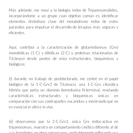
Más adelante, me moví a la biología redox de Tripanosomátidos,
incorporándome a un grupo cuyo objetivo común es identificar
elementos distintivos clave del metabolismo redox de estos
parásitos para impulsar el desarrollo de terapias más seguras y
eficientes.
Aquí, contribuí a la caracterización de glutarredoxinas (Grx)
monotiólicas (1-C) y ditiólicas (2-C) y proteínas relacionadas de
T.b.brucei desde puntos de vista estructurales, bioquímicos y
biológicos:
(i) durante mi trabajo de postdoctorado, me centré en el papel
biológico de la 1-C-Grx3 de T.b.brucei, una 1-C-Grx citosólica
híbrida que porta un dominio tiorredoxina N-terminal, revelando
características estructurales y bioquímicas únicas en
comparación con sus contrapartes eucariotas y mostrando que no
es esencial in vitro e in vivo.
(ii) observamos que la 2-C-Grx1, única Grx redox-activa en
tripanosomas, muestra un comportamiento cinético diferente al de
sus homólogos en otros organismos, probablemente reflejando una