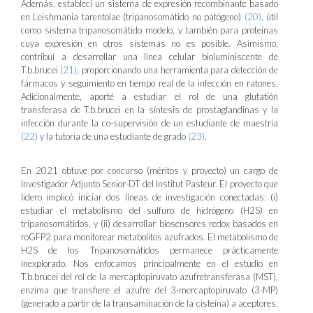
Además, establecí un sistema de expresión recombinante basado
en Leishmania tarentolae (tripanosomátido no patógeno)
(20)
, útil
como sistema tripanosomátido modelo, y también para proteínas
cuya expresión en otros sistemas no es posible. Asimismo,
contribuí a desarrollar una línea celular bioluminiscente de
T.b.brucei
(21)
, proporcionando una herramienta para detección de
fármacos y seguimiento en tiempo real de la infección en ratones.
Adicionalmente, aporté a estudiar el rol de una glutatión
transferasa de T.b.brucei en la síntesis de prostaglandinas y la
infección durante la co-supervisión de un estudiante de maestría
(22)
y la tutoría de una estudiante de grado
(23)
.
En 2021 obtuve por concurso (méritos y proyecto) un cargo de
Investigador Adjunto Senior-DT del Institut Pasteur. El proyecto que
lidero implicó iniciar dos líneas de investigación conectadas: (i)
estudiar el metabolismo del sulfuro de hidrógeno (H2S) en
tripanosomátidos, y (ii) desarrollar biosensores redox basados en
roGFP2 para monitorear metabolitos azufrados. El metabolismo de
H2S de los Tripanosomátidos permanece prácticamente
inexplorado. Nos enfocamos principalmente en el estudio en
T.b.brucei del rol de la mercaptopiruvato azufretransferasa (MST),
enzima que transfiere el azufre del 3-mercaptopiruvato (3-MP)
(generado a partir de la transaminación de la cisteína) a aceptores.