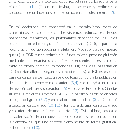
en el exterior, cloné y expresé oxidorreductasas de levadura para
biocatálisis
(1)
, (ii) en mi tesina, caractericé y optimicé la
producción de un bioemulsionante con potencial biotecnológico
(2)
.
En mi doctorado, me concentré en el metabolismo redox de
platelmintos. En contraste con los sistemas redundantes de sus
hospederos mamíferos, los platelmintos dependen de una única
enzima, tiorredoxina-glutatión reductasa (TGR), para la
regeneración de tiorredoxina y glutatión. Nuestro trabajo mostró
que: (i) la TGR puede reducir disulfuros mixtos proteína-glutatión
mediante un mecanismo glutatión-independiente, (ii) es funcional
tanto en citosol como en mitocondrias, (iii) dos vías basadas en
TGR podrían alternar según las condiciones, (iv) la TGR es esencial
para estos parásitos. Este trabajo de tesis condujo a la publicación
de dos artículos como primera autora
(3,
4)
, contribuyó a un trabajo
de revisión del que soy co-autora
(5)
y obtuvo el Premio Elio García-
Austt a la mejor tesis doctoral 2012. En paralelo, participé en otros
trabajos del grupo
(6,
7)
y en colaboración con otros
(8,
9)
. Capacité
a estudiantes de grado
(10,
11)
y fui tutora de una tesina de grado
y co-tutora de una tesis de maestría
(12)
. Esta última, llevó a la
caracterización de una nueva clase de proteínas, relacionadas con
la tiorredoxina, que une centros hierro-azufre de forma glutatión-
independiente
(13)
.