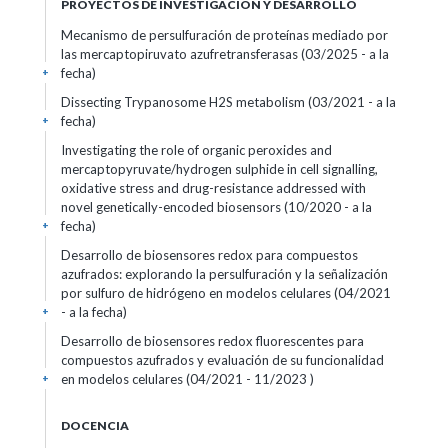
PROYECTOS DE INVESTIGACIÓN Y DESARROLLO
Mecanismo de persulfuración de proteínas mediado por
las mercaptopiruvato azufretransferasas (03/2025 - a la
fecha)
+
Dissecting Trypanosome H2S metabolism (03/2021 - a la
fecha)
+
Investigating the role of organic peroxides and
mercaptopyruvate/hydrogen sulphide in cell signalling,
oxidative stress and drug-resistance addressed with
novel genetically-encoded biosensors (10/2020 - a la
fecha)
+
Desarrollo de biosensores redox para compuestos
azufrados: explorando la persulfuración y la señalización
por sulfuro de hidrógeno en modelos celulares (04/2021
- a la fecha)
+
Desarrollo de biosensores redox fluorescentes para
compuestos azufrados y evaluación de su funcionalidad
en modelos celulares (04/2021 - 11/2023 )
+
DOCENCIA