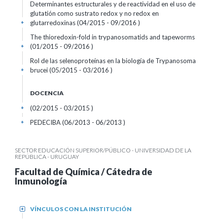
Determinantes estructurales y de reactividad en el uso de
glutatión como sustrato redox y no redox en
glutarredoxinas (04/2015 - 09/2016 )
+
The thioredoxin-fold in trypanosomatids and tapeworms
(01/2015 - 09/2016 )
+
Rol de las selenoproteínas en la biología de Trypanosoma
brucei (05/2015 - 03/2016 )
+
DOCENCIA
(02/2015 - 03/2015 )
+
PEDECIBA (06/2013 - 06/2013 )
+
SECTOR EDUCACIÓN SUPERIOR/PÚBLICO - UNIVERSIDAD DE LA
REPÚBLICA - URUGUAY
Facultad de Química / Cátedra de
Inmunología
VÍNCULOS CON LA INSTITUCIÓN
+