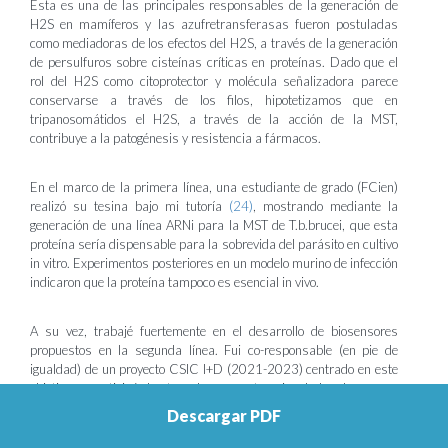
Esta es una de las principales responsables de la generación de
H2S en mamíferos y las azufretransferasas fueron postuladas
como mediadoras de los efectos del H2S, a través de la generación
de persulfuros sobre cisteínas críticas en proteínas. Dado que el
rol del H2S como citoprotector y molécula señalizadora parece
conservarse a través de los filos, hipotetizamos que en
tripanosomátidos el H2S, a través de la acción de la MST,
contribuye a la patogénesis y resistencia a fármacos.
En el marco de la primera línea, una estudiante de grado (FCien)
realizó su tesina bajo mi tutoría
(24)
, mostrando mediante la
generación de una línea ARNi para la MST de T.b.brucei, que esta
proteína sería dispensable para la sobrevida del parásito en cultivo
in vitro. Experimentos posteriores en un modelo murino de infección
indicaron que la proteína tampoco es esencial in vivo.
A su vez, trabajé fuertemente en el desarrollo de biosensores
propuestos en la segunda línea. Fui co-responsable (en pie de
igualdad) de un proyecto CSIC I+D (2021-2023) centrado en este
objetivo, y participé de otros dos proyectos vinculados. Logramos
diseñar un biosensor para 3-MP, que se expresa en forma estable
Descargar PDF
y es funcional en tripanosomátidos. También expresamos este
biosensor con éxito en líneas celulares humanas, lo que permitirá