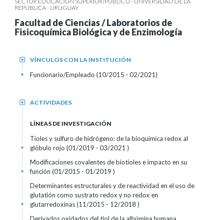
SECTOR EDUCACIÓN SUPERIOR/PÚBLICO - UNIVERSIDAD DE LA
REPÚBLICA - URUGUAY
Facultad de Ciencias / Laboratorios de
Fisicoquímica Biológica y de Enzimología
VÍNCULOS CON LA INSTITUCIÓN
+
Funcionario/Empleado (10/2015 - 02/2021)
+
ACTIVIDADES
+
LÍNEAS DE INVESTIGACIÓN
Tioles y sulfuro de hidrógeno: de la bioquímica redox al
glóbulo rojo (01/2019 - 03/2021 )
+
Modificaciones covalentes de biotioles e impacto en su
función (01/2015 - 01/2019 )
+
Determinantes estructurales y de reactividad en el uso de
glutatión como sustrato redox y no redox en
glutarredoxinas (11/2015 - 12/2018 )
+
Derivados oxidados del tiol de la albúmina humana