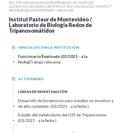
SECTOR ORGANIZACIONES PRIVADAS SIN FINES DE
LUCRO/SOCIEDADES CIENTÍFICO-TECNOLÓGICAS - INSTITUT
PASTEUR DE MONTEVIDEO - URUGUAY
Institut Pasteur de Montevideo /
Laboratorio de Biología Redox de
Tripanosomátidos
VÍNCULOS CON LA INSTITUCIÓN
+
Funcionario/Empleado (03/2021 - a la
fecha)
Trabajo relevante
+
ACTIVIDADES
+
LÍNEAS DE INVESTIGACIÓN
Desarrollo de biosensores para estudios no invasivos y
de alto contenido. (03/2021 - a la fecha )
+
Estudio del metabolismo del H2S de Tripanosomas
(03/2021 - a la fecha )
+