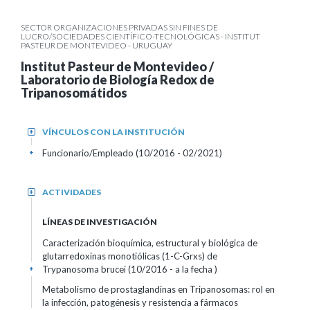
SECTOR ORGANIZACIONES PRIVADAS SIN FINES DE
LUCRO/SOCIEDADES CIENTÍFICO-TECNOLÓGICAS - INSTITUT
PASTEUR DE MONTEVIDEO - URUGUAY
Institut Pasteur de Montevideo /
Laboratorio de Biología Redox de
Tripanosomátidos
VÍNCULOS CON LA INSTITUCIÓN
+
Funcionario/Empleado (10/2016 - 02/2021)
+
ACTIVIDADES
+
LÍNEAS DE INVESTIGACIÓN
Caracterización bioquímica, estructural y biológica de
glutarredoxinas monotiólicas (1-C-Grxs) de
Trypanosoma brucei (10/2016 - a la fecha )
+
Metabolismo de prostaglandinas en Tripanosomas: rol en
la infección, patogénesis y resistencia a fármacos