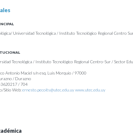
ales
INCIPAL
lógica/ Universidad Tecnológica / Instituto Tecnológico Regional Centro Su
ITUCIONAL
ersidad Tecnológica / Instituto Tecnológico Regional Centro-Sur / Sector Ed
sco Antonio Maciel s/n esq. Luis Morquio / 97000
Durazno / Durazno
 43620217 / 704
o/Sitio Web:
ernesto.pecoits@utec.edu.uy
www.utec.edu.uy
cadémica