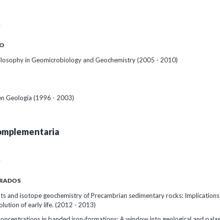
A
O
ilosophy in Geomicrobiology and Geochemistry (2005 - 2010)
 en Geología (1996 - 2003)
omplementaria
A
RADOS
ts and isotope geochemistry of Precambrian sedimentary rocks: Implications 
olution of early life. (2012 - 2013)
concentrations in banded iron-formations: A window into geological and pala