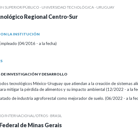
N SUPERIOR/PÚBLICO - UNIVERSIDAD TECNOLÓGICA - URUGUAY
cnológico Regional Centro-Sur
ON LA INSTITUCIÓN
Empleado (04/2016 - a la fecha)
ES
DE INVESTIGACIÓN Y DESARROLLO
odos tecnológicos México-Uruguay que atiendan a la creación de sistemas al
ara mitigar la pérdida de alimentos y su impacto ambiental (12/2022 - a la fe
atado de industria agroforestal como mejorador de suelo. (06/2022 - a la fe
O/INTERNACIONAL/OTROS - BRASIL
Federal de Minas Gerais