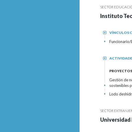
SECTOR EDUCACIÓ
Instituto Te
VÍNCULOS C
+
Funcionario/
+
ACTIVIDAD
+
PROYECTOS 
Gestión de n
sostenibles p
+
Lodo deshidr
+
SECTOR EXTRANJER
Universidad 