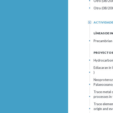
Otro (08/20
+
Otro (08/20
+
ACTIVIDAD
+
LÍNEAS DE 
Precambrian l
+
PROYECTOS 
Hydrocarbon 
+
Ediacaran in 
)
+
Neoproterozo
Palaeoceanog
+
Trace metal 
processes in
+
Trace elemen
origin and ev
+