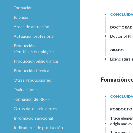
Formación
CONCLUID
+
Idiomas
Areas de actuación
DOCTORAD
Actuación profesional
Doctor of Ph
+
Producción
GRADO
científica/tecnológica
Licenciatura
+
Producción bibliográfica
Producción técnica
Formación c
Otras Producciones
Evaluaciones
CONCLUID
+
Formación de RRHH
Otros datos relevantes
POSDOCTO
Información adicional
Trace elemen
origin and ev
+
Indicadores de producción
Trace metal 