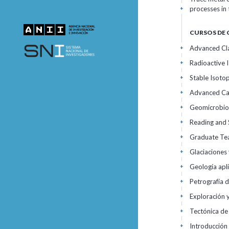
processes in
+
CURSOS DE
Advanced Cla
+
Radioactive 
+
Stable Isoto
+
Advanced Ca
+
Geomicrobio
+
Reading and S
+
Graduate Te
+
Glaciaciones 
+
Geología apli
+
Petrografía d
+
Exploración 
+
Tectónica de
+
Introducción 
+