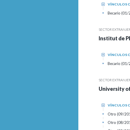
VÍNCULOS C
+
Becario (01/
+
SECTOR EXTRANJE
Institut de 
VÍNCULOS C
+
Becario (01/
+
SECTOR EXTRANJE
University o
VÍNCULOS C
+
Otro (09/20
+
Otro (08/20
+