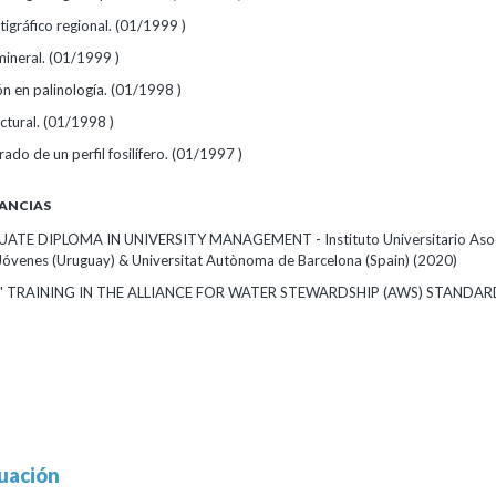
tigráfico regional.
(01/1999 )
mineral.
(01/1999 )
ón en palinología.
(01/1998 )
uctural.
(01/1998 )
rado de un perfil fosilífero.
(01/1997 )
ANCIAS
TE DIPLOMA IN UNIVERSITY MANAGEMENT - Instituto Universitario Asoc
 Jóvenes (Uruguay) & Universitat Autònoma de Barcelona (Spain)
(2020)
T" TRAINING IN THE ALLIANCE FOR WATER STEWARDSHIP (AWS) STANDA
uación