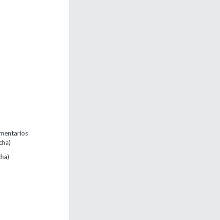
imentarios
cha)
cha)