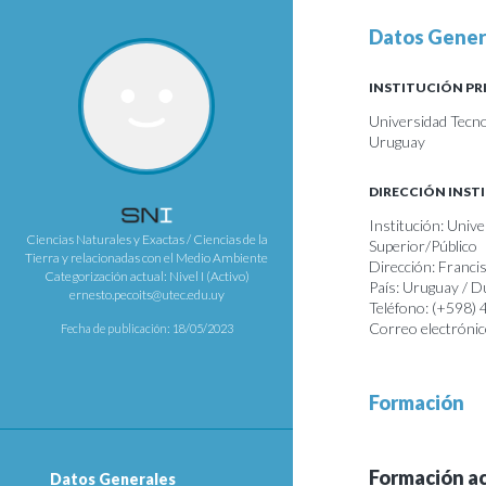
Datos Gener
INSTITUCIÓN PR
Universidad Tecno
Uruguay
DIRECCIÓN INST
Institución: Univ
Ciencias Naturales y Exactas / Ciencias de la
Superior/Público
Tierra y relacionadas con el Medio Ambiente
Dirección: Franci
Categorización actual: Nivel I (Activo)
País: Uruguay / 
ernesto.pecoits@utec.edu.uy
Teléfono: (+598)
Correo electrónic
Fecha de publicación: 18/05/2023
Formación
Formación a
Datos Generales