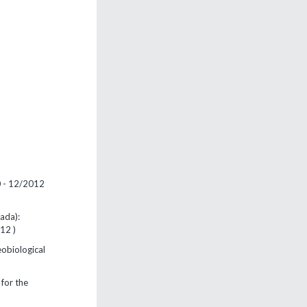
10 - 12/2012
ada):
12 )
eobiological
for the