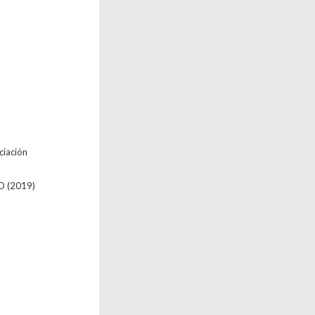
iación
RD
(2019)