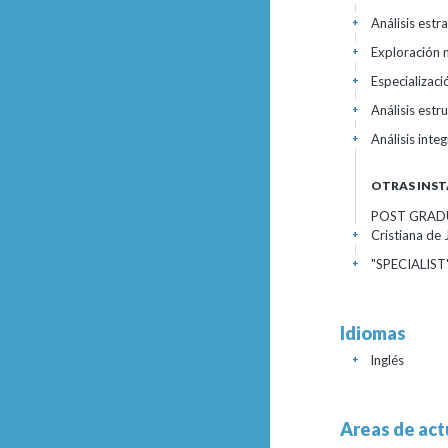
Análisis estra
+
Exploración 
+
Especializaci
+
Análisis estr
+
Análisis integ
+
OTRAS INST
POST GRADUA
Cristiana de
+
"SPECIALIS
+
Idiomas
Inglés
+
Areas de act