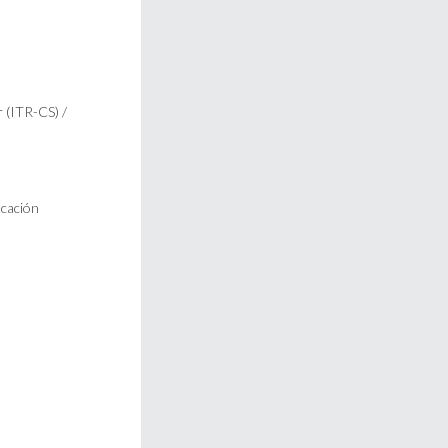
r (ITR-CS) /
ucación