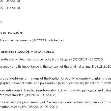
05 - 08/2010)
05 - 08/2010)
ES
INVESTIGACIÓN
ife and environments (01/2003 - a la fecha )
DE INVESTIGACIÓN Y DESARROLLO
potential of Devonian source rocks from Uruguay (01/2013 - 12/2015 )
Uruguay and its importance in the context of the origin of animal life (12/20
ic banded-iron formations of the Rapitan Group (Mackenzie Mountains, Can
raphic, palaeoclimatic, and palaeobiologic implications (B) (01/2012 - 12/20
concentrations in banded iron-formations: A window into geological and pala
 the Precambrian. (08/2010 - 08/2012 )
ts and isotope geochemistry of Precambrian sedimentary rocks: Implications 
olution of early life. (08/2012 - 08/2012 )