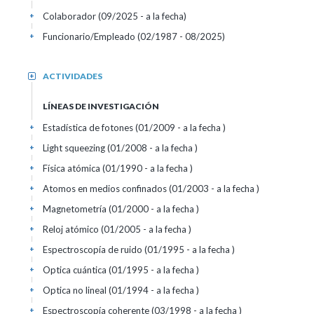
Colaborador (09/2025 - a la fecha)
+
Funcionario/Empleado (02/1987 - 08/2025)
+
ACTIVIDADES
+
LÍNEAS DE INVESTIGACIÓN
Estadística de fotones (01/2009 - a la fecha )
+
Light squeezing (01/2008 - a la fecha )
+
Física atómica (01/1990 - a la fecha )
+
Atomos en medios confinados (01/2003 - a la fecha )
+
Magnetometría (01/2000 - a la fecha )
+
Reloj atómico (01/2005 - a la fecha )
+
Espectroscopía de ruido (01/1995 - a la fecha )
+
Optica cuántica (01/1995 - a la fecha )
+
Optica no lineal (01/1994 - a la fecha )
+
Espectroscopía coherente (03/1998 - a la fecha )
+