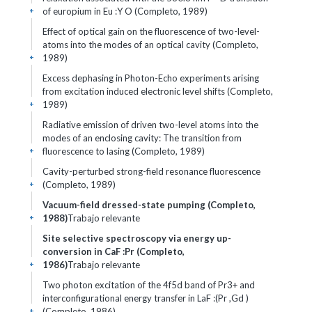
of europium in Eu :Y O (Completo, 1989)
+
Effect of optical gain on the fluorescence of two-level-
atoms into the modes of an optical cavity (Completo,
1989)
+
Excess dephasing in Photon-Echo experiments arising
from excitation induced electronic level shifts (Completo,
1989)
+
Radiative emission of driven two-level atoms into the
modes of an enclosing cavity: The transition from
fluorescence to lasing (Completo, 1989)
+
Cavity-perturbed strong-field resonance fluorescence
(Completo, 1989)
+
Vacuum-field dressed-state pumping (Completo,
1988)
Trabajo relevante
+
Site selective spectroscopy via energy up-
conversion in CaF :Pr (Completo,
1986)
Trabajo relevante
+
Two photon excitation of the 4f5d band of Pr3+ and
interconfigurational energy transfer in LaF :(Pr ,Gd )
(Completo, 1986)
+