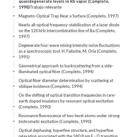
quasidegenerate levels in Rb vapor (Completo,
1998)
Trabajo relevante
+
Magneto-Optical Trap Near a Surface (Completo, 1997)
+
Nearly all-optical frequency-stabilization of a laser diode
on the 120 kHz intercombination line of Ba (Completo,
1997)
+
Degenerate four-wave mixing intensity noise fluctuations
as a spectroscopic tool. H. Failache, M. Oria (Completo,
1995)
+
Geometrical approach to backscattering from a side-
illuminated optical fiber (Completo, 1994)
+
Optical fiber diameter determination by scattering at
oblique incidence (Completo, 1994)
+
On the shifting of optical transition frequencies in rare-
earth doped insulators by resonant optical excitation
(Completo, 1990)
+
Resonance fluorescence of two-level atoms under strong
bichromatic excitation (Completo, 1990)
+
Optical dephasing, hyperfine structure, and hyperfine
relaxation associated with the 580.8 nm F - D transition