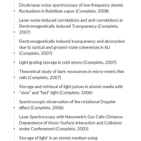
Diode laser noise-spectroscopy of low-frequency atomic
fluctuations in Rubidium vapor (Completo, 2008)
+
Laser-noise-induced correlations and anti-correlations in
Electromagnetically Induced Transparency (Completo,
2007)
+
Electromagnetically induced transparency and absorption
due to optical and ground-state coherences in 6Li
(Completo, 2007)
+
Light grating storage in cold atoms (Completo, 2007)
+
Theoretical study of dark resonances in micro-metric thin
cells (Completo, 2007)
+
Storage and retrieval of light pulses in atomic media with
“slow” and “fast” light (Completo, 2006)
+
Spectroscopic observation of the rotational Doppler
effect (Completo, 2006)
+
Laser Spectroscopy with Nanometric Gas Cells: Distance
Dependence of Atom–Surface Interaction and Collisions
under Confinement (Completo, 2005)
+
Storage of light’ in an atomic medium using