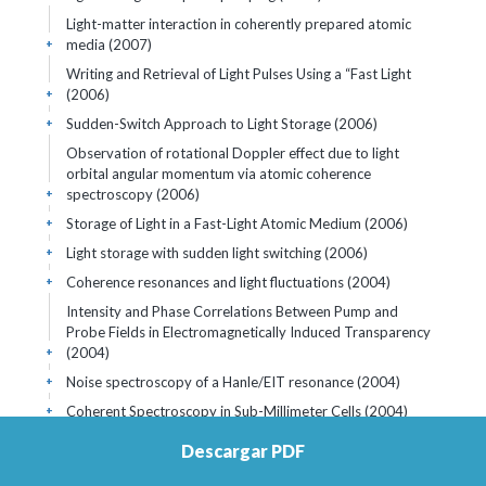
Light-matter interaction in coherently prepared atomic
media (2007)
+
Writing and Retrieval of Light Pulses Using a “Fast Light
(2006)
+
Sudden-Switch Approach to Light Storage (2006)
+
Observation of rotational Doppler effect due to light
orbital angular momentum via atomic coherence
spectroscopy (2006)
+
Storage of Light in a Fast-Light Atomic Medium (2006)
+
Light storage with sudden light switching (2006)
+
Coherence resonances and light fluctuations (2004)
+
Intensity and Phase Correlations Between Pump and
Probe Fields in Electromagnetically Induced Transparency
(2004)
+
Noise spectroscopy of a Hanle/EIT resonance (2004)
+
Coherent Spectroscopy in Sub-Millimeter Cells (2004)
+
Study of the temporal build-up of electromagnetically
Descargar PDF
induced transparency and absorption coherence
resonances (2002)
+