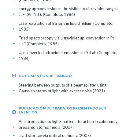
Energy up-conversion in the visible to ultraviolet range in
LaF :(Pr ,Nd ). (Completo, 1986)
+
Laser excitation of Ba ions in liquid helium (Completo,
1985)
+
Triad spectroscopy via ultraviolet up-conversion in Pr
:LaF (Completo, 1985)
+
Up-converted ultraviolet emission in Pr :LaF (Completo,
1984)
+
DOCUMENTOS DE TRABAJO
+
Steering between outputs of a beamsplitter using
Gaussian states of light with excess noise (2021)
+
PUBLICACIÓN DE TRABAJOS PRESENTADOS EN
EVENTOS
+
An introduction to light-matter interaction in coherently
prepared atomic media (2007)
+
Light storage via optical pumping (2007)
+