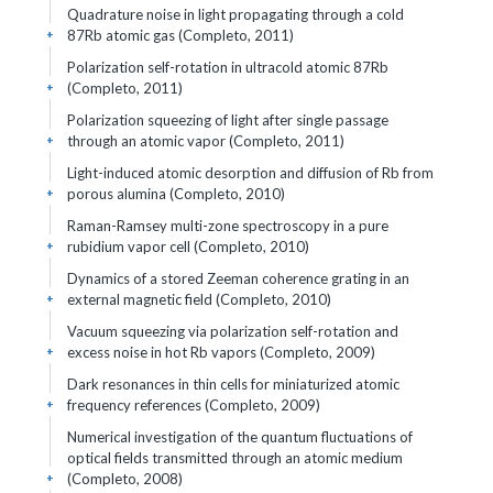
Quadrature noise in light propagating through a cold
87Rb atomic gas (Completo, 2011)
+
Polarization self-rotation in ultracold atomic 87Rb
(Completo, 2011)
+
Polarization squeezing of light after single passage
through an atomic vapor (Completo, 2011)
+
Light-induced atomic desorption and diffusion of Rb from
porous alumina (Completo, 2010)
+
Raman-Ramsey multi-zone spectroscopy in a pure
rubidium vapor cell (Completo, 2010)
+
Dynamics of a stored Zeeman coherence grating in an
external magnetic field (Completo, 2010)
+
Vacuum squeezing via polarization self-rotation and
excess noise in hot Rb vapors (Completo, 2009)
+
Dark resonances in thin cells for miniaturized atomic
frequency references (Completo, 2009)
+
Numerical investigation of the quantum fluctuations of
optical fields transmitted through an atomic medium
(Completo, 2008)
+